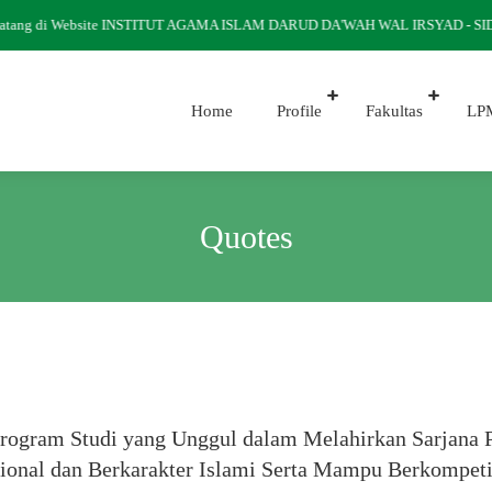
atang di Website INSTITUT AGAMA ISLAM DARUD DA'WAH WAL IRSYAD - S
Home
Profile
Fakultas
LP
Quotes
Program Studi yang Unggul dalam Melahirkan Sarjana
sional dan Berkarakter Islami Serta Mampu Berkompeti