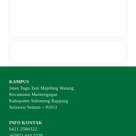
KAMPUS
Jalan Tugu Tani Majelling Watang
Kecamatan Maritengngae
Kabupaten Sidenreng Rappang
Sulawesi Selatan ~ 91611
INFO KONTAK
0421-3580322
+62811 444 5238