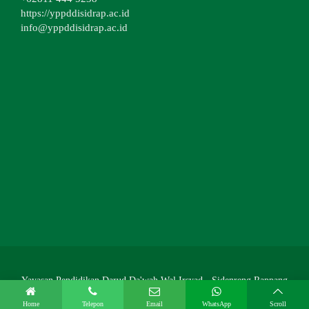
https://yppddisidrap.ac.id
info@yppddisidrap.ac.id
Yayasan Pendidikan Darud Da'wah Wal Irsyad - Sidenreng Rappang
Home
Telepon
Email
WhatsApp
Scroll