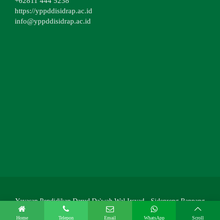
+62811 444 5238
https://yppddisidrap.ac.id
info@yppddisidrap.ac.id
Yayasan Pendidikan Darud Da'wah Wal Irsyad - Sidenreng Rappang
Home
Telepon
Email
WhatsApp
Scroll