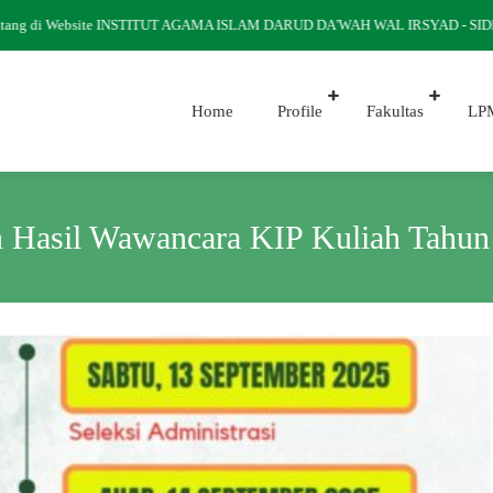
ang di Website INSTITUT AGAMA ISLAM DARUD DA'WAH WAL IRSYAD - SID
Home
Profile
Fakultas
LP
Hasil Wawancara KIP Kuliah Tahun 