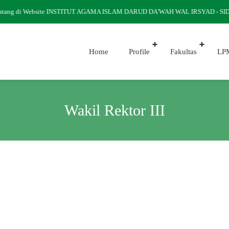
atang di Website INSTITUT AGAMA ISLAM DARUD DA'WAH WAL IRSYAD - S
Home
Profile
Fakultas
LP
Wakil Rektor III