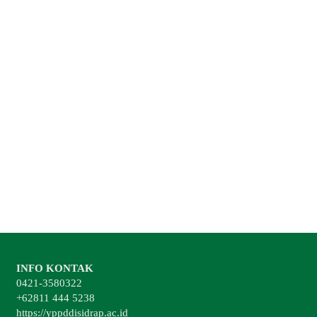
INFO KONTAK
0421-3580322
+62811 444 5238
https://yppddisidrap.ac.id