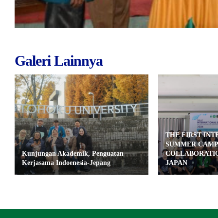
Galeri Lainnya
THE FIRST IN
SUMMER CAMP 
Kunjungan Akademik, Penguatan
COLLABORATI
Kerjasama Indoenesia-Jepang
JAPAN