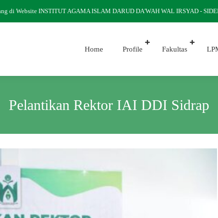
g di Website INSTITUT AGAMA ISLAM DARUD DA'WAH WAL IRSYAD - SIDEN
Home
Profile
Fakultas
LP
Pelantikan Rektor IAI DDI Sidrap