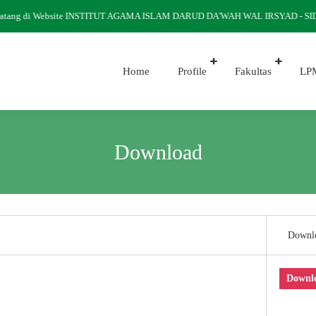
Datang di Website INSTITUT AGAMA ISLAM DARUD DA'WAH WAL IRSYAD - 
Home
Profile
Fakultas
LP
Download
Downl
Downl