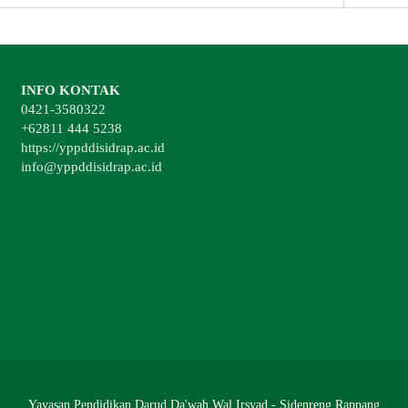
INFO KONTAK
0421-3580322
+62811 444 5238
https://yppddisidrap.ac.id
info@yppddisidrap.ac.id
Yayasan Pendidikan Darud Da'wah Wal Irsyad - Sidenreng Rappang